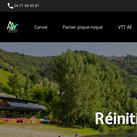
call
04 71 49 95 81
Canoë
Panier pique-nique
VTT AE
Réinit