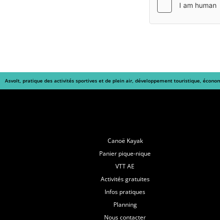
Asvolt, pratique des activités sportives et de plein air, développement touristique, écono
Navigation
Canoë Kayak
Panier pique-nique
VTT AE
Activités gratuites
Infos pratiques
Planning
Nous contacter