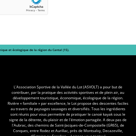
mique et écologique de la région du Cantal (15).
L'Asvolt
L’Association Sportive de la Vallée du Lot (ASVOLT) a pour but de
contribuer, par la pratique des activités sportives et de plein air, au
développement touristique, économique, écologique de la région.
Rivière « familiale » par excellence, le Lot propose des descentes faciles
au travers de paysages sauvages et diversifiés. Tous les ingrédients
sont réunis pour vous permettre de pratiquer le canoë kayak sous le
signe de la détente, du plaisir et de l’émotion partagée. A deux pas de
l’Aubrac, des chemins de Saint-Jacques-de-Compostelle (GR65), de
Conques, entre Rodez et Aurillac, près de Montsalvy, Decazeville,