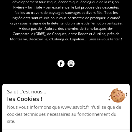
développement touristique, économique, écologique de la région.
Rivière « familiale » par excellence, le Lot propose des descentes
faciles au travers de paysages sauvages et diversifiés. Tous les
ingrédients sont réunis pour vous permettre de pratiquer le canoë
kayak sous le signe de la détente, du plaisir et de l’émotion partagée.
A deux pas de l’Aubrac, des chemins de Saint-Jacques-de-
Compostelle (GR65), de Conques, entre Rodez et Aurillac, près de
Montsalvy, Decazeville, d’Estaing ou Espalion… Laissez-vous tenter !
Nous suivre !
Notre société
Mentions légales
Salut c'est nous...
Conditions générales de vente
les Cookies !
Nous vous informons que www.asvolt.fr n'utilise que de
Horaires d'ouvertures
cookies techniques nécessaires au fonctionnement du
site.
9h00 à 18h00