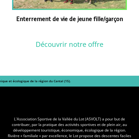
Enterrement de vie de jeune fille/garçon
Découvrir notre offre
mique et écologique de la région du Cantal (15).
L'Asvolt
L’Association Sportive de la Vallée du Lot (ASVOLT) a pour but de
contribuer, par la pratique des activités sportives et de plein air, au
développement touristique, économique, écologique de la région.
Rivière « familiale » par excellence, le Lot propose des descentes faciles