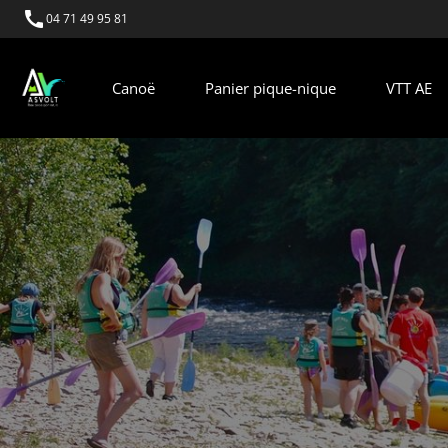
call
04 71 49 95 81
Canoë
Panier pique-nique
VTT AE